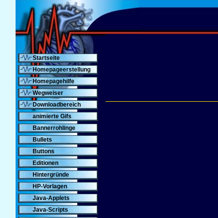
Startseite
Homepageerstellung
Homepagehilfe
Wegweiser
Downloadbereich
animierte Gifs
Bannerrohlinge
Bullets
Buttons
Editionen
Hintergründe
HP-Vorlagen
Java-Applets
Java-Scripts